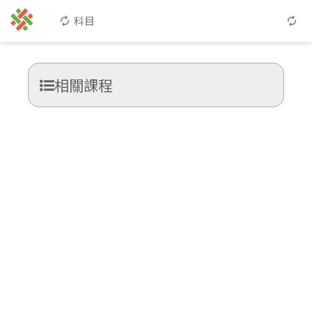
科目
相關課程