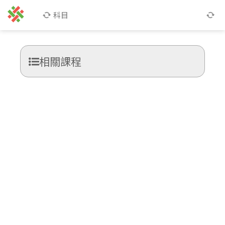
科目
相關課程