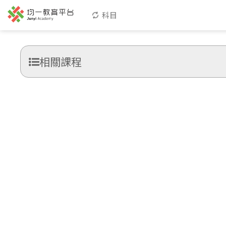
科目
相關課程