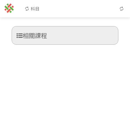
科目
相關課程