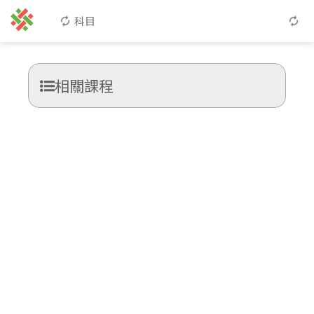
科目
相關課程