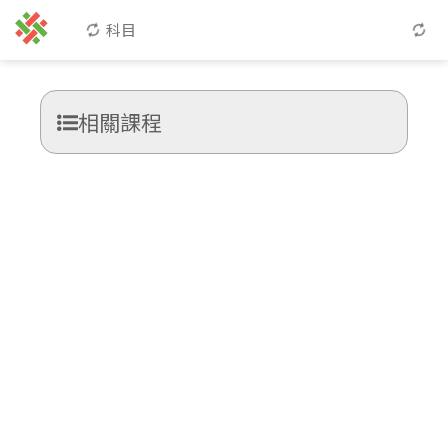
科目
相關課程