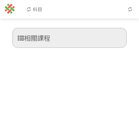
科目
相關課程