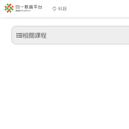
科目
相關課程