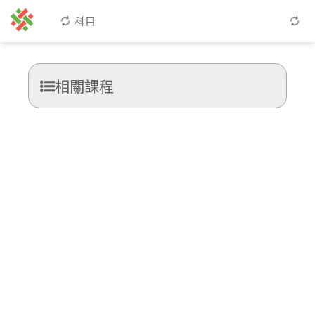
科目
相關課程