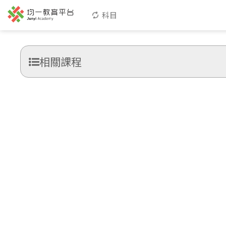
科目
相關課程