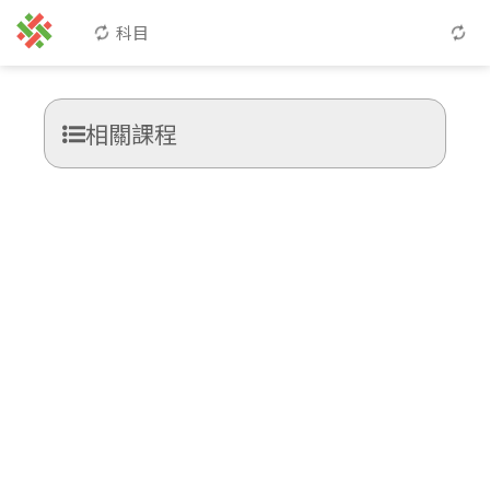
科目
相關課程