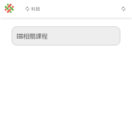
科目
相關課程