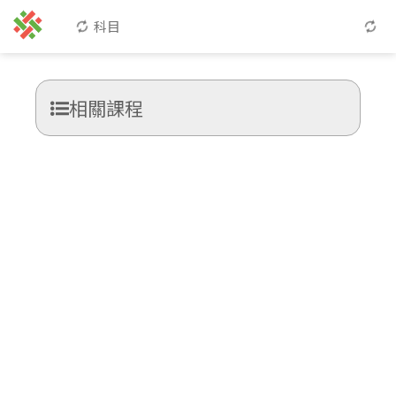
科目
相關課程