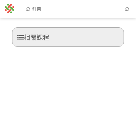
科目
相關課程