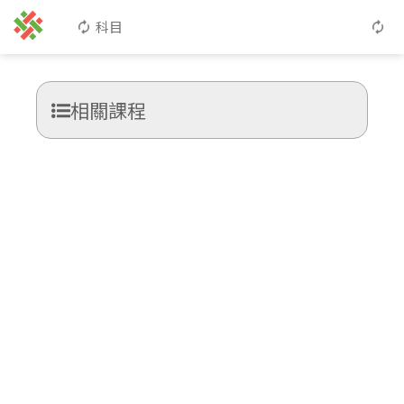
科目
相關課程