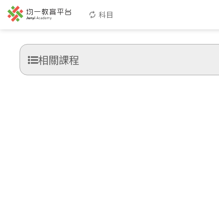
科目
相關課程