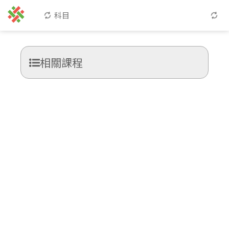
科目
相關課程