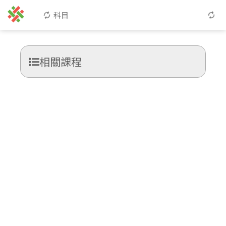
科目
相關課程