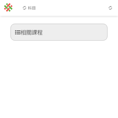
科目
相關課程