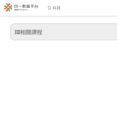
科目
相關課程