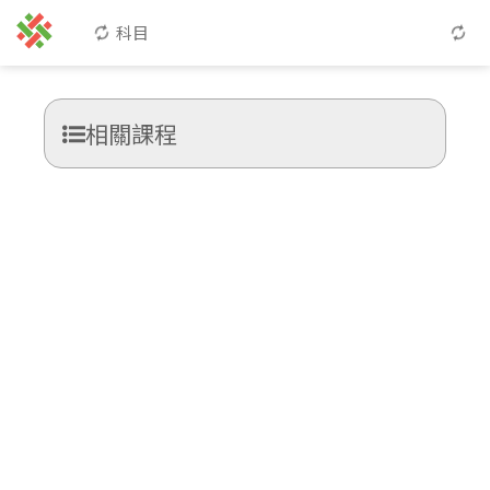
科目
相關課程