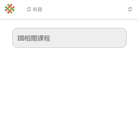
科目
相關課程