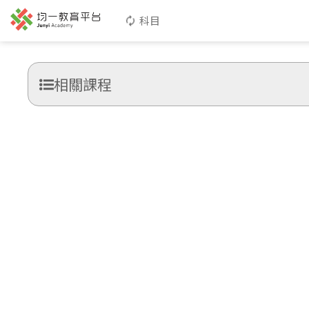
科目
相關課程