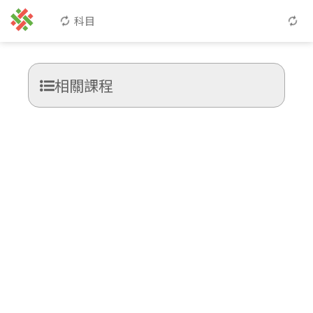
科目
相關課程