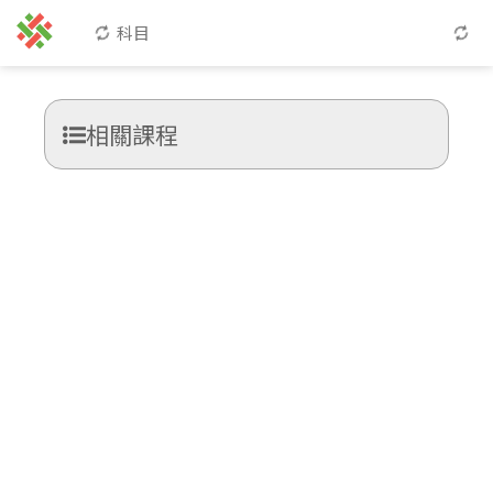
科目
相關課程