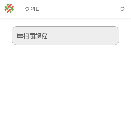
科目
相關課程