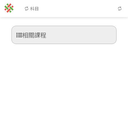
科目
相關課程