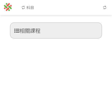
科目
相關課程