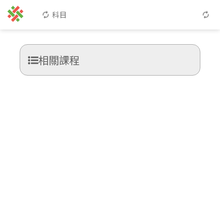
科目
相關課程