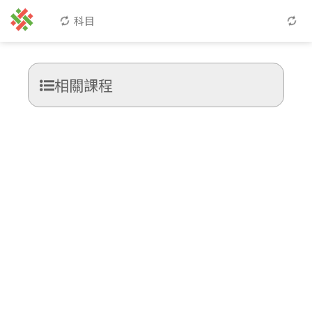
科目
相關課程