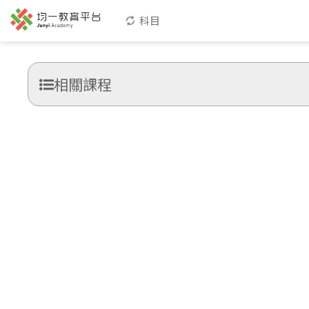
科目
相關課程