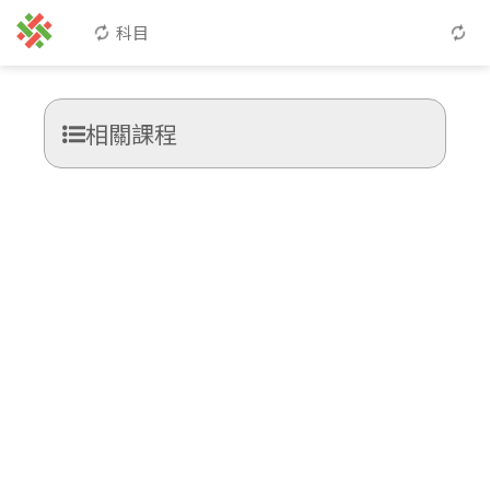
科目
相關課程