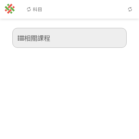
科目
相關課程