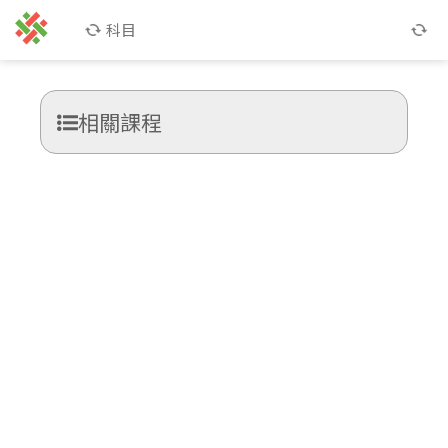
科目
相關課程