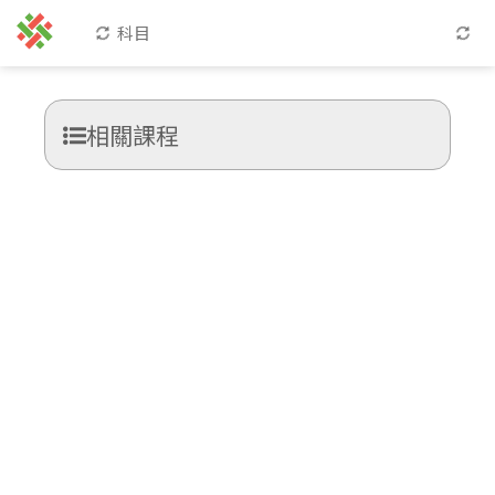
科目
相關課程