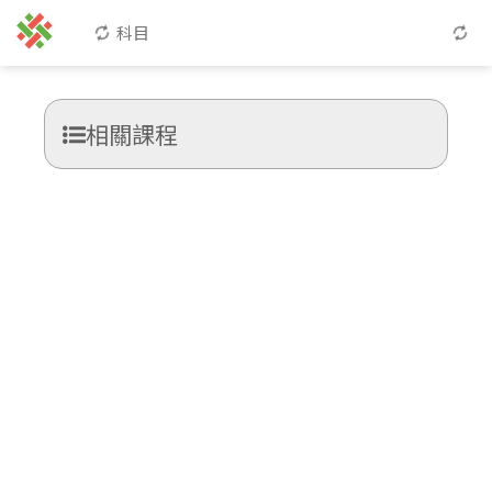
科目
相關課程