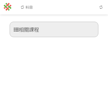
科目
相關課程