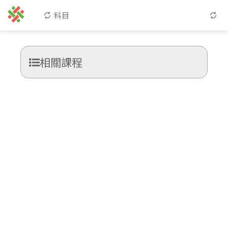
科目
相關課程