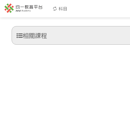
科目
相關課程