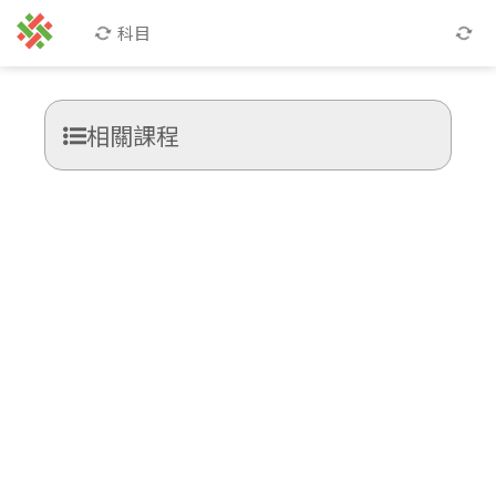
科目
相關課程