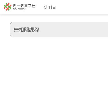
科目
相關課程