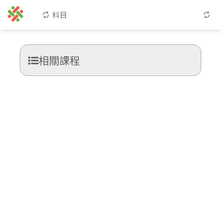
科目
相關課程