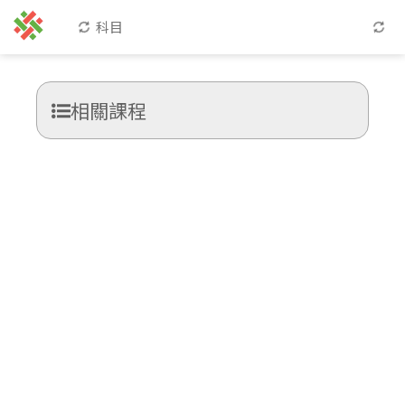
科目
相關課程