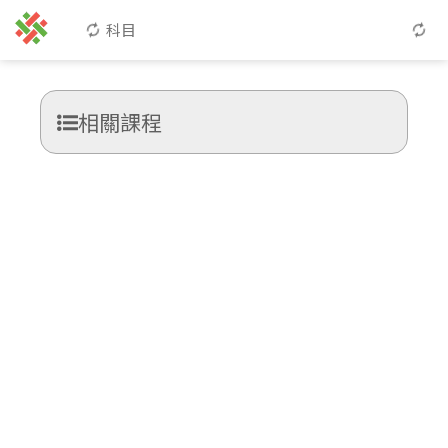
科目
相關課程