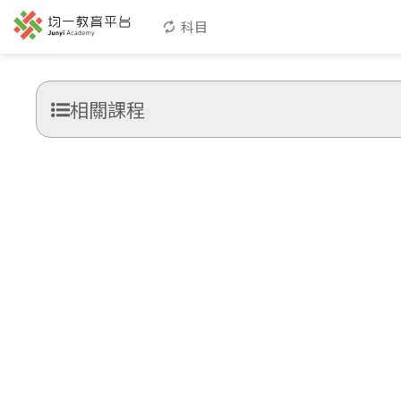
科目
相關課程