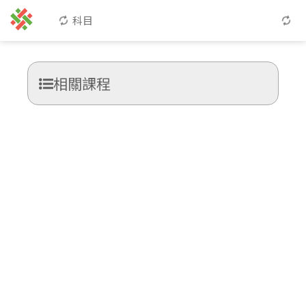
科目
相關課程