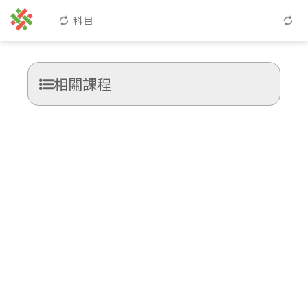
科目
相關課程