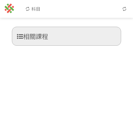
科目
相關課程