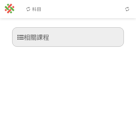
科目
相關課程