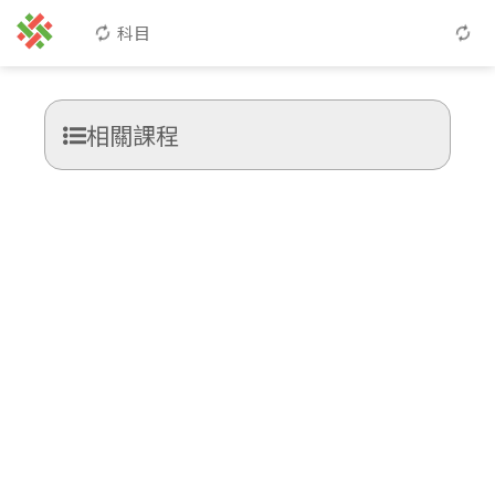
科目
相關課程